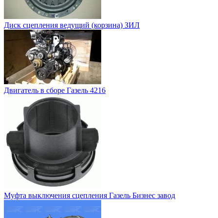
Диск сцепления ведущий (корзина) ЗИЛ
Двигатель в сборе Газель 4216
Муфта выключения сцепления Газель Бизнес завод