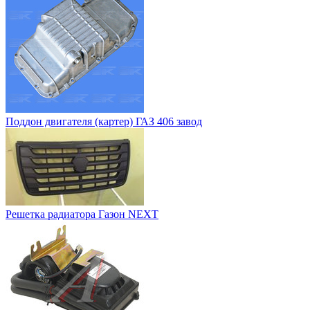
Поддон двигателя (картер) ГАЗ 406 завод
Решетка радиатора Газон NEXT