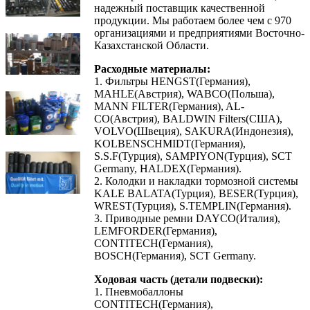
надежный поставщик качественной
продукции. Мы работаем более чем с 970
организациями и предприятиями Восточно-
Казахстанской Области.
Расходные материалы:
1. Фильтры HENGST(Германия),
MAHLE(Австрия), WABCO(Польша),
MANN FILTER(Германия), AL-
CO(Австрия), BALDWIN Filters(США),
VOLVO(Швеция), SAKURA(Индонезия),
KOLBENSCHMIDT(Германия),
S.S.F(Турция), SAMPIYON(Турция), SCT
Germany, HALDEX(Германия).
2. Колодки и накладки тормозной системы
KALE BALATA(Турция), BESER(Турция),
WREST(Турция), S.TEMPLIN(Германия).
3. Приводные ремни DAYCO(Италия),
LEMFORDER(Германия),
CONTITECH(Германия),
BOSCH(Германия), SCT Germany.
Ходовая часть (детали подвески):
1. Пневмобаллоны
CONTITECH(Германия),