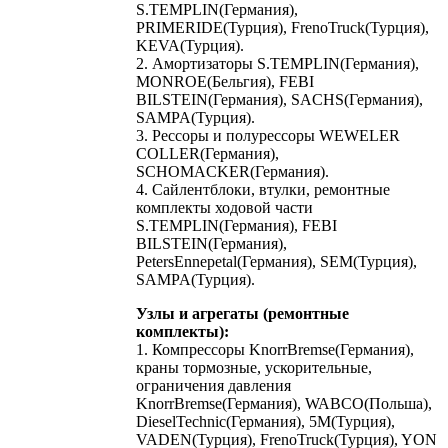
S.TEMPLIN(Германия),
PRIMERIDE(Турция), FrenoTruck(Турция),
KEVA(Турция).
2. Амортизаторы S.TEMPLIN(Германия),
MONROE(Бельгия), FEBI
BILSTEIN(Германия), SACHS(Германия),
SAMPA(Турция).
3. Рессоры и полурессоры WEWELER
COLLER(Германия),
SCHOMACKER(Германия).
4. Сайлентблоки, втулки, ремонтные
комплекты ходовой части
S.TEMPLIN(Германия), FEBI
BILSTEIN(Германия),
PetersEnnepetal(Германия), SEM(Турция),
SAMPA(Турция).
Узлы и агрегаты (ремонтные
комплекты):
1. Компрессоры KnorrBremse(Германия),
краны тормозные, ускорительные,
ограничения давления
KnorrBremse(Германия), WABCO(Польша),
DieselTechnic(Германия), 5M(Турция),
VADEN(Турция), FrenoTruck(Турция), YON