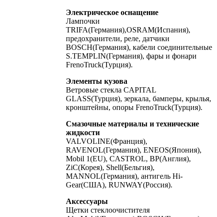
Электрическое оснащение
Лампочки
TRIFA(Германия),OSRAM(Испания),
предохранители, реле, датчики
BOSCH(Германия), кабели соединительные
S.TEMPLIN(Германия), фары и фонари
FrenoTruck(Турция).
Элементы кузова
Ветровые стекла CAPITAL
GLASS(Турция), зеркала, бамперы, крылья,
кронштейны, опоры FrenoTruck(Турция).
Смазочные материалы и технические
жидкости
VALVOLINE(Франция),
RAVENOL(Германия), ENEOS(Япония),
Mobil 1(EU), CASTROL, BP(Англия),
ZiC(Корея), Shell(Бельгия),
MANNOL(Германия), антигель Hi-
Gear(США), RUNWAY(Россия).
Аксессуары
Щетки стеклоочистителя