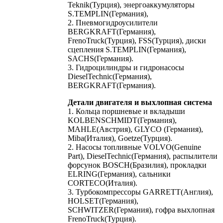
Teknik(Турция), энергоаккумуляторы
S.TEMPLIN(Германия),
2. Пневмогидроусилители
BERGKRAFT(Германия),
FrenoTruck(Турция), FSS(Турция), диски
сцепления S.TEMPLIN(Германия),
SACHS(Германия).
3. Гидроцилиндры и гидронасосы
DieselTechnic(Германия),
BERGKRAFT(Германия).
Детали двигателя и выхлопная система
1. Кольца поршневые и вкладыши
KOLBENSCHMIDT(Германия),
MAHLE(Австрия), GLYCO (Германия),
Miba(Италия), Goetze(Турция).
2. Насосы топливные VOLVO(Genuine
Part), DieselTechnic(Германия), распылители
форсунок BOSCH(Бразилия), прокладки
ELRING(Германия), сальники
CORTECO(Италия).
3. Турбокомпрессоры GARRETT(Англия),
HOLSET(Германия),
SCHWITZER(Германия), гофра выхлопная
FrenoTruck(Турция).